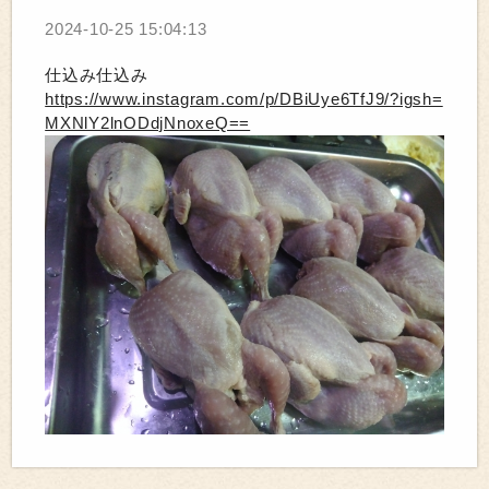
2024-10-25 15:04:13
仕込み仕込み
https://www.instagram.com/p/DBiUye6TfJ9/?igsh=
MXNlY2lnODdjNnoxeQ==